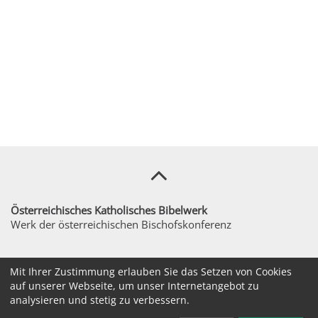
Österreichisches Katholisches Bibelwerk
Werk der österreichischen Bischofskonferenz
sekretariat@bibelwerk.at
Mit Ihrer Zustimmung erlauben Sie das Setzen von Cookies
auf unserer Webseite, um unser Internetangebot zu
+43 / 1 / 516111560
analysieren und stetig zu verbessern.
Bräunerstraße 3/1. Stock, 1010 Wien