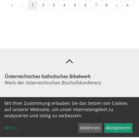
1
2
3
4
5
6
7
8
Österreichisches Katholisches Bibelwerk
Werk der österreichischen Bischofskonferenz
sekretariat@bibelwerk.at
Mit Ihrer Zustimmung erlauben Sie das Setzen von Cookies
auf unserer Webseite, um unser Internetangebot zu
+43 / 1 / 516111560
analysieren und stetig zu verbessern.
Bräunerstraße 3/1. Stock, 1010 Wien
Mehr
...
Ablehnen
Akzeptieren