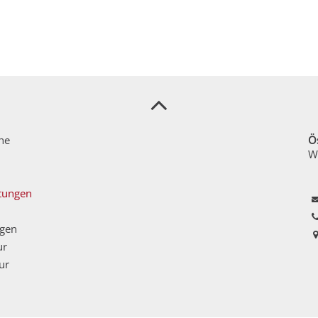
he
Ö
W
ltungen
ngen
ur
ur