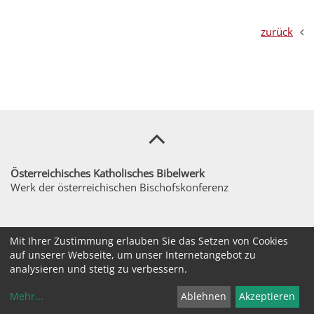
zurück
Österreichisches Katholisches Bibelwerk
Werk der österreichischen Bischofskonferenz
sekretariat@bibelwerk.at
Mit Ihrer Zustimmung erlauben Sie das Setzen von Cookies
+43 / 1 / 516111560
auf unserer Webseite, um unser Internetangebot zu
Bräunerstraße 3/1. Stock, 1010 Wien
analysieren und stetig zu verbessern.
Mehr
...
Ablehnen
Akzeptieren